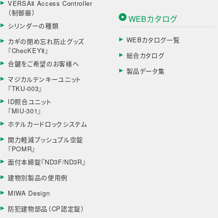
VERSAⅡ Access Controller
（制御器）
WEBカタログ
シリンダーの種類
WEBカタログ一覧
カギの閉め忘れ防止グッズ
『ChecKEYⅡ』
総合カタログ
合鍵をご希望のお客様へ
製品データ集
マジカルテンキーユニット
『TKU-003』
ID照合ユニット
『MIU-301』
ホテルカードロックシステム
開力軽減プッシュプル空錠
『POMR』
面付本締錠『ND3F/ND3R』
建物別製品の使用例
MIWA Design
防犯建物部品（CP認定錠）