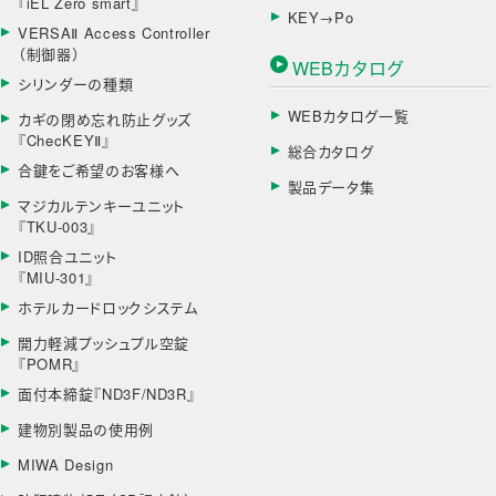
『iEL Zero smart』
KEY→Po
VERSAⅡ Access Controller
（制御器）
WEBカタログ
シリンダーの種類
WEBカタログ一覧
カギの閉め忘れ防止グッズ
『ChecKEYⅡ』
総合カタログ
合鍵をご希望のお客様へ
製品データ集
マジカルテンキーユニット
『TKU-003』
ID照合ユニット
『MIU-301』
ホテルカードロックシステム
開力軽減プッシュプル空錠
『POMR』
面付本締錠『ND3F/ND3R』
建物別製品の使用例
MIWA Design