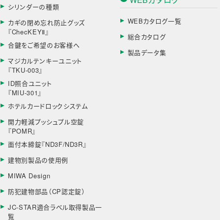
シリンダーの種類
WEBカタログ一覧
カギの閉め忘れ防止グッズ
『ChecKEYⅡ』
総合カタログ
合鍵をご希望のお客様へ
製品データ集
マジカルテンキーユニット
『TKU-003』
ID照合ユニット
『MIU-301』
ホテルカードロックシステム
開力軽減プッシュプル空錠
『POMR』
面付本締錠『ND3F/ND3R』
建物別製品の使用例
MIWA Design
防犯建物部品（CP認定錠）
JC-STAR適合ラベル取得製品一
覧