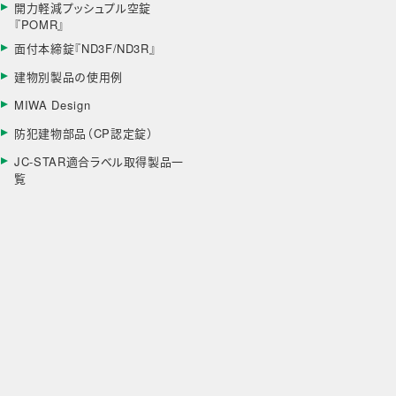
開力軽減プッシュプル空錠
『POMR』
面付本締錠『ND3F/ND3R』
建物別製品の使用例
MIWA Design
防犯建物部品（CP認定錠）
JC-STAR適合ラベル取得製品一
覧