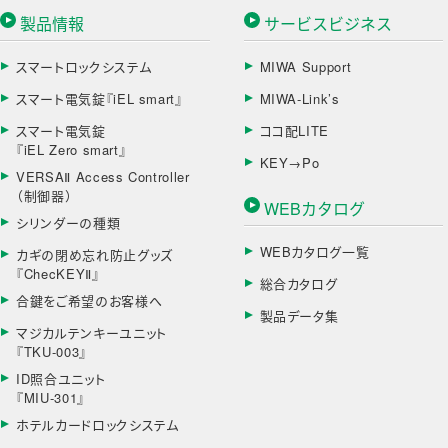
製品情報
サービスビジネス
スマートロックシステム
MIWA Support
スマート電気錠『iEL smart』
MIWA-Link’s
スマート電気錠
ココ配LITE
『iEL Zero smart』
KEY→Po
VERSAⅡ Access Controller
（制御器）
WEBカタログ
シリンダーの種類
WEBカタログ一覧
カギの閉め忘れ防止グッズ
『ChecKEYⅡ』
総合カタログ
合鍵をご希望のお客様へ
製品データ集
マジカルテンキーユニット
『TKU-003』
ID照合ユニット
『MIU-301』
ホテルカードロックシステム