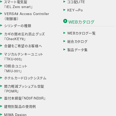
スマート電気錠
ココ配LITE
『iEL Zero smart』
KEY→Po
VERSAⅡ Access Controller
（制御器）
WEBカタログ
シリンダーの種類
WEBカタログ一覧
カギの閉め忘れ防止グッズ
『ChecKEYⅡ』
総合カタログ
合鍵をご希望のお客様へ
製品データ集
マジカルテンキーユニット
『TKU-003』
ID照合ユニット
『MIU-301』
ホテルカードロックシステム
開力軽減プッシュプル空錠
『POMR』
面付本締錠『ND3F/ND3R』
建物別製品の使用例
MIWA Design