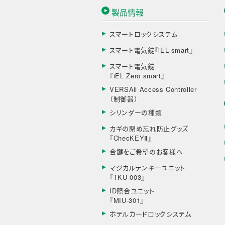
製品情報
スマートロックシステム
スマート電気錠『iEL smart』
スマート電気錠
『iEL Zero smart』
VERSAⅡ Access Controller
（制御器）
シリンダーの種類
カギの閉め忘れ防止グッズ
『ChecKEYⅡ』
合鍵をご希望のお客様へ
マジカルテンキーユニット
『TKU-003』
ID照合ユニット
『MIU-301』
ホテルカードロックシステム