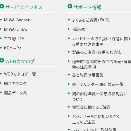
サービスビジネス
サポート情報
MIWA Support
よくあるご質問（FAQ）
MIWA-Link’s
保証規定
ココ配LITE
カードキーの取り扱い・保管に関
る重要な注意事項
KEY→Po
製品のご注意・お手入れ方法
WEBカタログ
退去時/電気錠等の中古販売・廃
時の注意事項
WEBカタログ一覧
錠と防犯の用語集
総合カタログ
廃止シリンダー/廃止製品一覧
製品データ集
錠の耐用年数と保守点検制度に
ついて
電気錠に関するご注意
バランサーをご使用いただく
上でのご注意
レバーストッパー取付位置