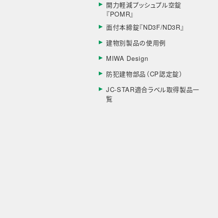
開力軽減プッシュプル空錠
『POMR』
面付本締錠『ND3F/ND3R』
建物別製品の使用例
MIWA Design
防犯建物部品（CP認定錠）
JC-STAR適合ラベル取得製品一
覧