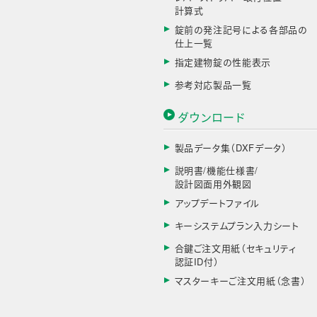
計算式
錠前の発注記号による各部品の
仕上一覧
指定建物錠の性能表示
参考対応製品一覧
ダウンロード
製品データ集（DXFデータ）
説明書/機能仕様書/
設計図面用外観図
アップデートファイル
キーシステムプラン入力シート
合鍵ご注文用紙（セキュリティ
認証ID付）
マスターキーご注文用紙（念書）