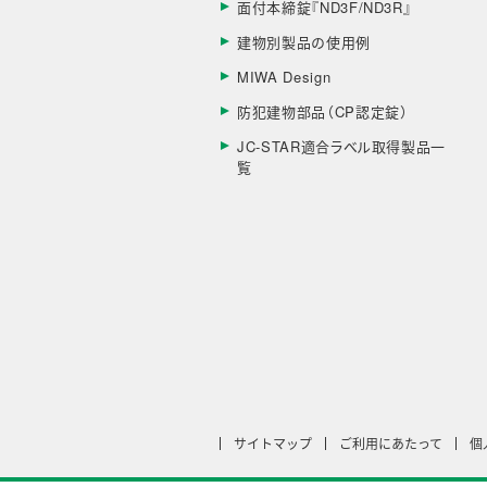
面付本締錠『ND3F/ND3R』
建物別製品の使用例
MIWA Design
防犯建物部品（CP認定錠）
JC-STAR適合ラベル取得製品一
覧
サイトマップ
ご利用にあたって
個