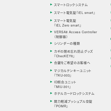
スマートロックシステム
スマート電気錠『iEL smart』
スマート電気錠
『iEL Zero smart』
VERSAⅡ Access Controller
（制御器）
シリンダーの種類
カギの閉め忘れ防止グッズ
『ChecKEYⅡ』
合鍵をご希望のお客様へ
マジカルテンキーユニット
『TKU-003』
ID照合ユニット
『MIU-301』
ホテルカードロックシステム
開力軽減プッシュプル空錠
『POMR』