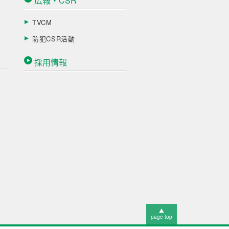
広報・CSR
TVCM
防犯CSR活動
採用情報
▲
page top