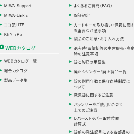
MIWA Support
よくあるご質問（FAQ）
MIWA-Link’s
保証規定
ココ配LITE
カードキーの取り扱い・保管に関
る重要な注意事項
KEY→Po
製品のご注意・お手入れ方法
WEBカタログ
退去時/電気錠等の中古販売・廃
時の注意事項
WEBカタログ一覧
錠と防犯の用語集
総合カタログ
廃止シリンダー/廃止製品一覧
製品データ集
錠の耐用年数と保守点検制度に
ついて
電気錠に関するご注意
バランサーをご使用いただく
上でのご注意
レバーストッパー取付位置
計算式
錠前の発注記号による各部品の