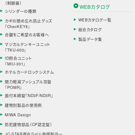
（制御器）
WEBカタログ
シリンダーの種類
WEBカタログ一覧
カギの閉め忘れ防止グッズ
『ChecKEYⅡ』
総合カタログ
合鍵をご希望のお客様へ
製品データ集
マジカルテンキーユニット
『TKU-003』
ID照合ユニット
『MIU-301』
ホテルカードロックシステム
開力軽減プッシュプル空錠
『POMR』
面付本締錠『ND3F/ND3R』
建物別製品の使用例
MIWA Design
防犯建物部品（CP認定錠）
JC-STAR適合ラベル取得製品一