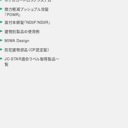
開力軽減プッシュプル空錠
『POMR』
面付本締錠『ND3F/ND3R』
建物別製品の使用例
MIWA Design
防犯建物部品（CP認定錠）
JC-STAR適合ラベル取得製品一
覧