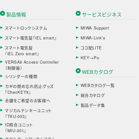
製品情報
サービスビジネス
スマートロックシステム
MIWA Support
スマート電気錠『iEL smart』
MIWA-Link’s
スマート電気錠
ココ配LITE
『iEL Zero smart』
KEY→Po
VERSAⅡ Access Controller
（制御器）
WEBカタログ
シリンダーの種類
WEBカタログ一覧
カギの閉め忘れ防止グッズ
『ChecKEYⅡ』
総合カタログ
合鍵をご希望のお客様へ
製品データ集
マジカルテンキーユニット
『TKU-003』
ID照合ユニット
『MIU-301』
ホテルカードロックシステム