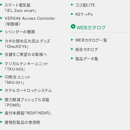
スマート電気錠
ココ配LITE
『iEL Zero smart』
KEY→Po
VERSAⅡ Access Controller
（制御器）
WEBカタログ
シリンダーの種類
WEBカタログ一覧
カギの閉め忘れ防止グッズ
『ChecKEYⅡ』
総合カタログ
合鍵をご希望のお客様へ
製品データ集
マジカルテンキーユニット
『TKU-003』
ID照合ユニット
『MIU-301』
ホテルカードロックシステム
開力軽減プッシュプル空錠
『POMR』
面付本締錠『ND3F/ND3R』
建物別製品の使用例