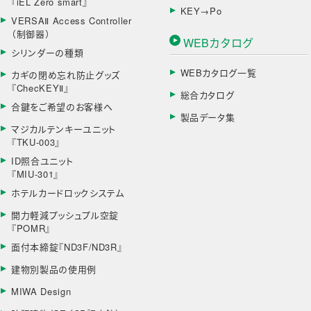
『iEL Zero smart』
KEY→Po
VERSAⅡ Access Controller
（制御器）
WEBカタログ
シリンダーの種類
WEBカタログ一覧
カギの閉め忘れ防止グッズ
『ChecKEYⅡ』
総合カタログ
合鍵をご希望のお客様へ
製品データ集
マジカルテンキーユニット
『TKU-003』
ID照合ユニット
『MIU-301』
ホテルカードロックシステム
開力軽減プッシュプル空錠
『POMR』
面付本締錠『ND3F/ND3R』
建物別製品の使用例
MIWA Design