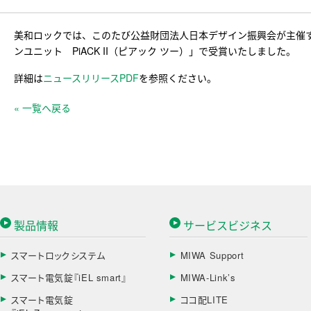
美和ロックでは、このたび公益財団法人日本デザイン振興会が主催す
ンユニット PiACK II（ピアック ツー）」で受賞いたしました。
詳細は
ニュースリリースPDF
を参照ください。
« 一覧へ戻る
製品情報
サービスビジネス
スマートロックシステム
MIWA Support
スマート電気錠『iEL smart』
MIWA-Link’s
スマート電気錠
ココ配LITE