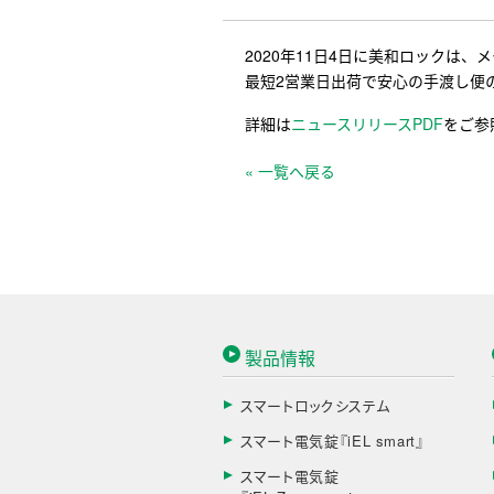
2020年11日4日に美和ロックは
最短2営業日出荷で安心の手渡し便
詳細は
ニュースリリースPDF
をご参
« 一覧へ戻る
製品情報
スマートロックシステム
スマート電気錠『iEL smart』
スマート電気錠