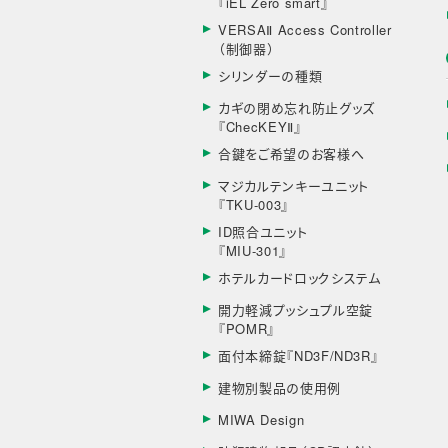
『iEL Zero smart』
VERSAⅡ Access Controller
（制御器）
シリンダーの種類
カギの閉め忘れ防止グッズ
『ChecKEYⅡ』
合鍵をご希望のお客様へ
マジカルテンキーユニット
『TKU-003』
ID照合ユニット
『MIU-301』
ホテルカードロックシステム
開力軽減プッシュプル空錠
『POMR』
面付本締錠『ND3F/ND3R』
建物別製品の使用例
MIWA Design