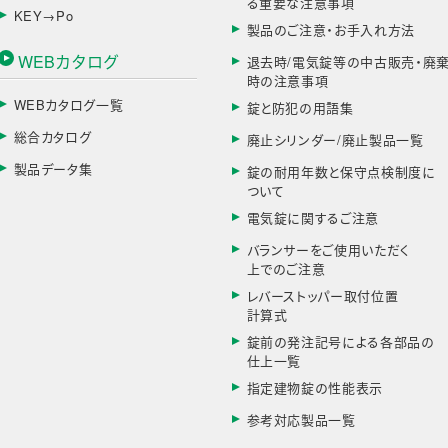
る重要な注意事項
KEY→Po
製品のご注意・お手入れ方法
WEBカタログ
退去時/電気錠等の中古販売・廃
時の注意事項
WEBカタログ一覧
錠と防犯の用語集
総合カタログ
廃止シリンダー/廃止製品一覧
製品データ集
錠の耐用年数と保守点検制度に
ついて
電気錠に関するご注意
バランサーをご使用いただく
上でのご注意
レバーストッパー取付位置
計算式
錠前の発注記号による各部品の
仕上一覧
指定建物錠の性能表示
参考対応製品一覧