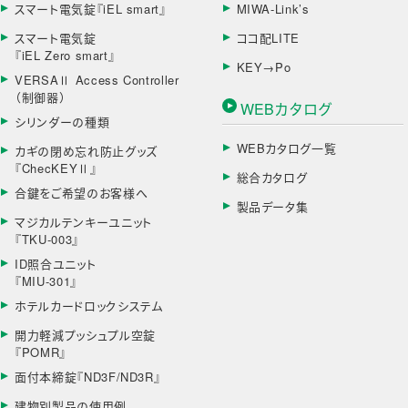
スマート電気錠『iEL smart』
MIWA-Link’s
スマート電気錠
ココ配LITE
『iEL Zero smart』
KEY→Po
VERSAⅡ Access Controller
（制御器）
WEBカタログ
シリンダーの種類
WEBカタログ一覧
カギの閉め忘れ防止グッズ
『ChecKEYⅡ』
総合カタログ
合鍵をご希望のお客様へ
製品データ集
マジカルテンキーユニット
『TKU-003』
ID照合ユニット
『MIU-301』
ホテルカードロックシステム
開力軽減プッシュプル空錠
『POMR』
面付本締錠『ND3F/ND3R』
建物別製品の使用例