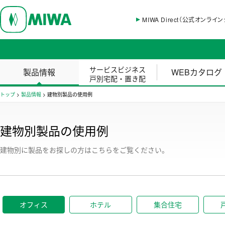
MIWA Direct（公式オンライ
サービスビジネス
製品情報
WEBカタログ
戸別宅配・置き配
トップ
>
製品情報
>
建物別製品の使用例
建物別製品の使用例
建物別に製品をお探しの方はこちらをご覧ください。
オフィス
オフィス
ホテル
集合住宅