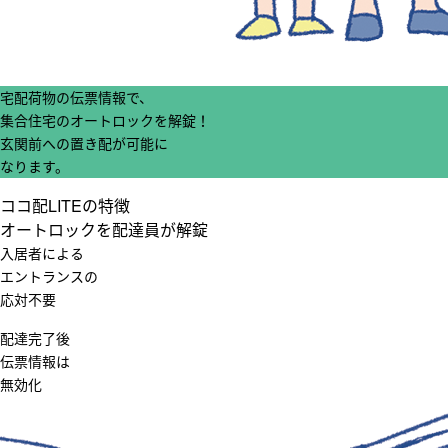
宅配荷物の伝票情報
で、
集合住宅の
オートロックを解錠！
玄関前への置き配
が可能に
なります。
ココ配LITEの特徴
オートロックを配達員が解錠
入居者による
エントランスの
応対不要
配達完了後
伝票情報は
無効化