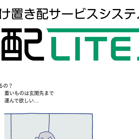
るの？
手が離せない！