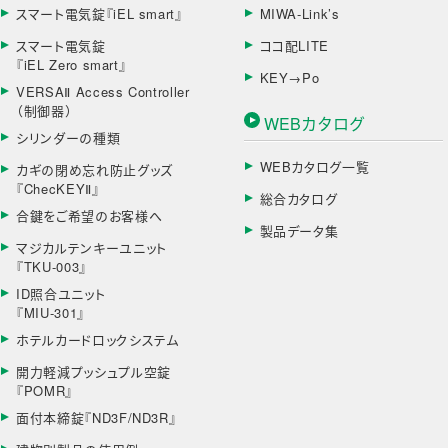
スマート電気錠『iEL smart』
MIWA-Link’s
スマート電気錠
ココ配LITE
『iEL Zero smart』
KEY→Po
VERSAⅡ Access Controller
（制御器）
WEBカタログ
シリンダーの種類
WEBカタログ一覧
カギの閉め忘れ防止グッズ
『ChecKEYⅡ』
総合カタログ
合鍵をご希望のお客様へ
製品データ集
マジカルテンキーユニット
『TKU-003』
ID照合ユニット
『MIU-301』
ホテルカードロックシステム
開力軽減プッシュプル空錠
『POMR』
面付本締錠『ND3F/ND3R』