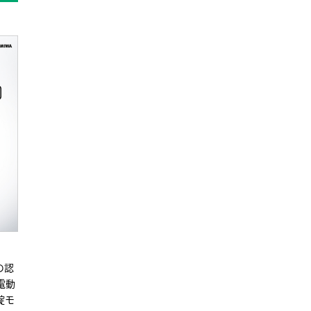
の認
電動
錠モ