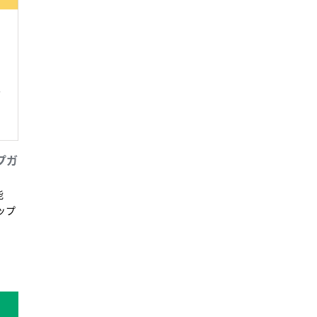
プガ
能
ップ