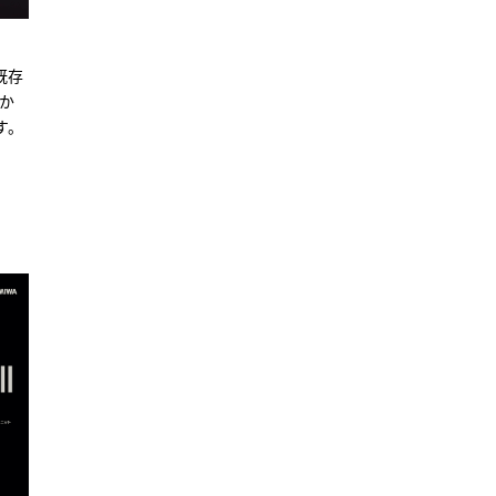
既存
）か
す。