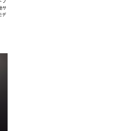
トフ
動サ
モデ