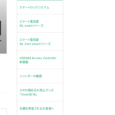
スマートロックシステム
スマート電気錠
iEL smartシリーズ
スマート電気錠
iEL Zero smartシリーズ
VERSAⅡ Access Controller
。
制御器
シリンダーの種類
カギの閉め忘れ防止グッズ
『ChecKEYⅡ』
合鍵を希望されるお客様へ