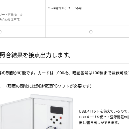
①～④はマルチリード不可
リード可能(①～⑤
み合わせは不可）
◯
◯
照合結果を接点出力します。
の制御が可能です。カードは1,000枚、暗証番号は100種まで登録可能
ます。（履歴の閲覧には別途管理PCソフトが必要です）
USBスロットを備えているので
USBメモリを使って登録情報の
出し/書き出しができます。