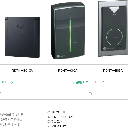
RDTKーB01CV
RDNTーS02A
RDNTーB03A
ードリーダー
非接触ICカードリーダー
◯
◯
①FKLカード
を3種類までマルチ
②TLNTーC06（A）
（併用）可能(⑥⑦
③楽天Edy
み合わせは不可）
④FeliCa IDｍ