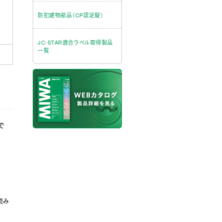
防犯建物部品（CP認定錠）
JC-STAR適合ラベル取得製品
一覧
で
、
読み