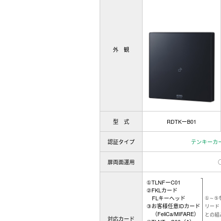
外 観
型 式
RDTKーB01
認証タイプ
テンキーカ
扉両面運用
①TLNFーC01
②FKLカード
FLキーヘッド
①～⑤
③お客様任意IDカード
リード
（FeliCa/MIFARE）
との組
対応カード