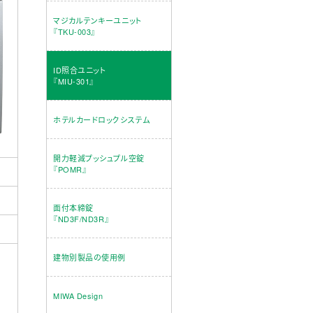
マジカルテンキーユニット
『TKU-003』
ID照合ユニット
『MIU-301』
ホテルカードロックシステム
開力軽減プッシュプル空錠
『POMR』
面付本締錠
『ND3F/ND3R』
建物別製品の使用例
MIWA Design