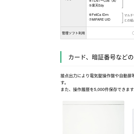
④TLNTーC06（A）
⑤楽天Edy
⑥FeliCa IDｍ
マルチ
⑦MIFARE UID
との組
管理ソフト利用
カード、暗証番号などの
接点出力により電気錠操作盤や自動扉等
す。
また、操作履歴を5,000件保存でき